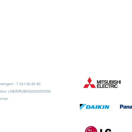
tergem - T. 051 65 82 95
lateur: LNE/ERK/BKS/2020/00356
einze