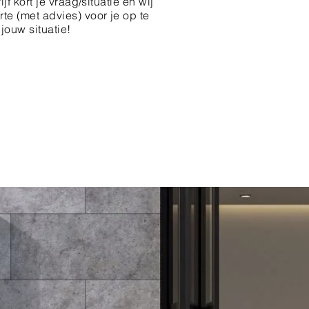
jf kort je vraag/situatie en wij
te (met advies) voor je op te
ouw situatie!