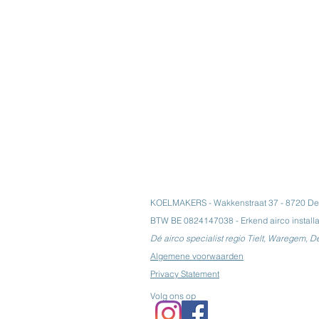
KOELMAKERS - Wakkenstraat 37 - 8720 Den
BTW BE 0824147038 - Erkend airco instal
Dé airco specialist regio Tielt, Waregem, D
Algemene voorwaarden
Privacy Statement
Volg ons op